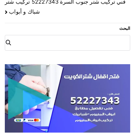
فني تركيب شتر جنوب السرة 52227343 تركيب شتر
شباك و أبواب
البحث
البح
ث