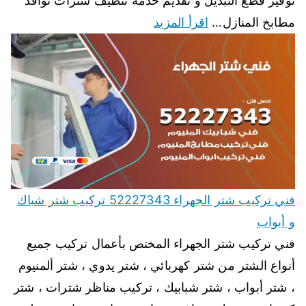
توفير قطع التبديل و تقديم خدمة تنظيف شترات نوافذ
مطابخ المنازل…
اقرأ المزيد
فني تركيب شتر الجهراء 52227343 تركيب شتر شباك
و أبواب
فني تركيب شتر الجهراء المختص بأعمال تركيب جميع
أنواع الشتر من شتر كهربائي ، شتر يدوي ، شتر ألمنيوم
، شتر أبواب ، شتر شبابيك ، تركيب مناظر شترات ، شتر